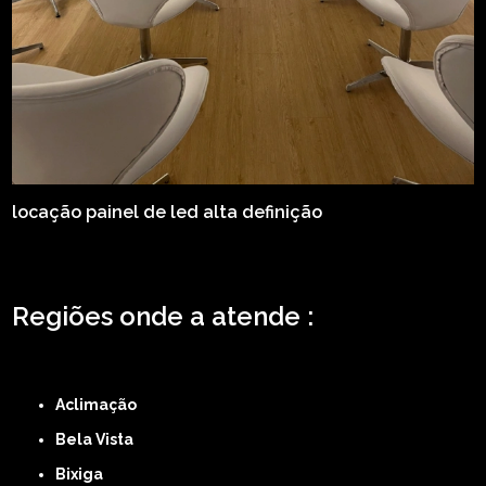
locação painel de led alta definição
Regiões onde a atende :
ZONA LESTE
ZONA NORTE
ZONA OESTE
ZONA SUL
ABCD
GRANDE SÃO
PAULO
Região Central
Aclimação
Bela Vista
Bixiga