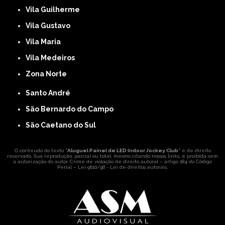
Vila Guilherme
Vila Gustavo
Vila Maria
Vila Medeiros
Zona Norte
Santo André
São Bernardo do Campo
São Caetano do Sul
O conteúdo do texto "
Aluguel Painel de LED Indoor Jockey Club
" é de direito
reservado. Sua reprodução, parcial ou total, mesmo citando nossos links, é proibida sem
a autorização do autor. Crime de violação de direito autoral – artigo 184 do Código
Penal –
Lei 9610/98 - Lei de direitos autorais
.