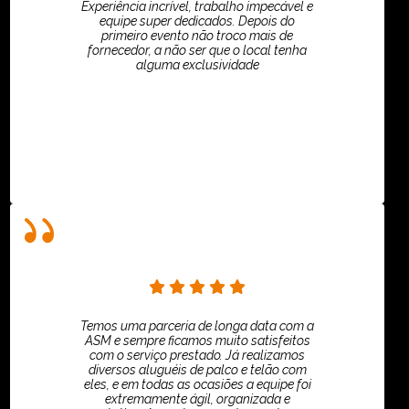
Experiência incrível, trabalho impecável e
equipe super dedicados. Depois do
primeiro evento não troco mais de
fornecedor, a não ser que o local tenha
alguma exclusividade
Villar Produções - Eliana Villar
Temos uma parceria de longa data com a
ASM e sempre ficamos muito satisfeitos
com o serviço prestado. Já realizamos
diversos aluguéis de palco e telão com
eles, e em todas as ocasiões a equipe foi
extremamente ágil, organizada e