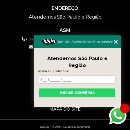
ENDEREÇO
Atendemos São Paulo e Região
ASM
(11) 2626-2019
(11) 99577-9954
(11) 99577-9954
Faça seu evento corporativo conosco
eventos@asmaudiovisual.com.br
Atendemos São Paulo e
MENU
Região
HOME
Insira seu telefone
QUEM SOMOS
SERVIÇOS
CONTATO
INICIAR CONVERSA
BLOG
CATEGORIAS
1
MAPA DO SITE
Copyright © ASM. (Lei 9610 de 19/02/1998)