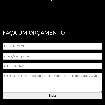
Precisando de aluguel painel de LED indoor Jockey Club? Para encontrar
locação de som, locação de telão e locação de iluminações, entre outras opções
de serviços do segmento de locação de aparelhos eletrônicos, você pode contar
com a ASM Audiovisual. Oferecemos também a opção de aluguel de
computadores, não deixe de entrar em contato para saber mais.
FAÇA UM ORÇAMENTO
Digite seu nome
Digite seu email
Digite seu telefone
Mensagem