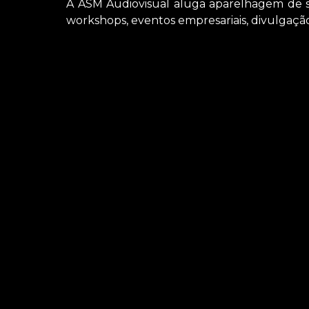
A ASM Audiovisual aluga aparelhagem de so
workshops, eventos empresariais, divulgação
Busca por empresa de locação de som para si
achar serviços como o de locação de microfone
que são oferecidas para a sua necessidade. De
saiba mais entrando em contato com nossa em