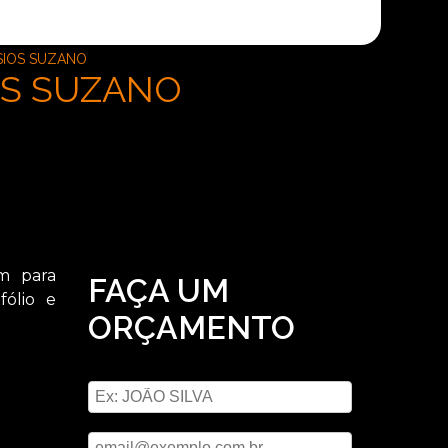
SIOS SUZANO
OS SUZANO
m para
FAÇA UM
ólio e
ORÇAMENTO
Digite seu nome
Digite seu email