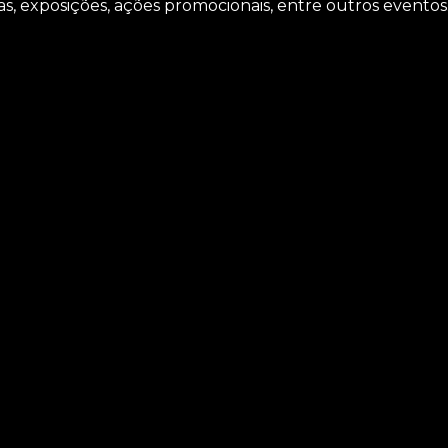
as, exposições, ações promocionais, entre outros eventos
ks para escritórios Tatuapé, Saiba que com a ASM Audiovis
 microfones, locação de iluminações e locação de telão, en
necessidade. Executamos cada trabalho de uma forma
is entrando em contato conosco.