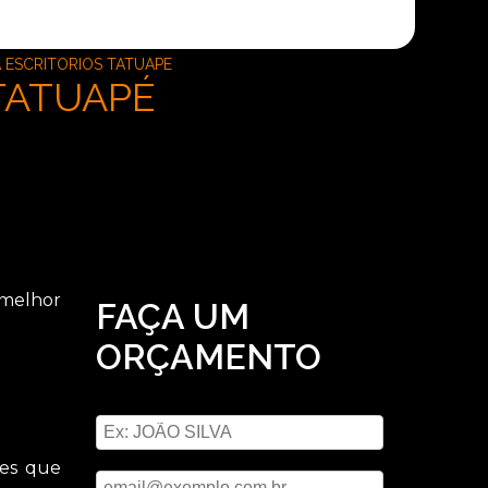
ESCRITORIOS TATUAPE
TATUAPÉ
 melhor
FAÇA UM
ORÇAMENTO
Digite seu nome
Digite seu email
tes que