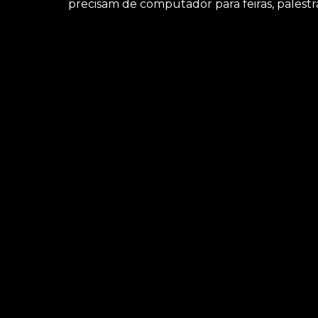
precisam de computador para feiras, palestr
Caso esteja procurando por locação de noteboo
você pode achar serviços como o de locação de
outras opções que são oferecidas para a sua 
profissionalismo e comprometimento, saiba ma