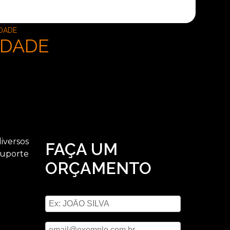
RDADE
RDADE
iversos
FAÇA UM
suporte
ORÇAMENTO
Digite seu nome
Digite seu email