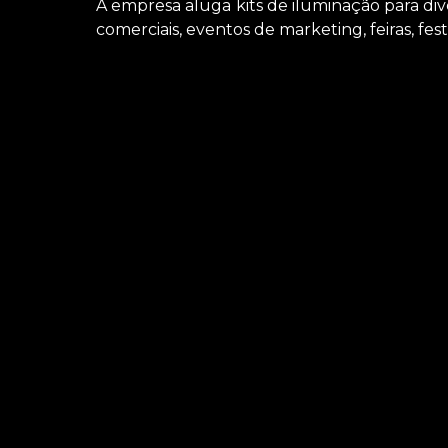
A empresa aluga kits de iluminação para div
comerciais, eventos de marketing, feiras, fest
Tem interesse em aluguel de iluminação profis
solicitar serviços do ramo de locação de aparel
microfones e locação de iluminações. Executa
não deixe de entrar em contato para saber mais