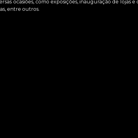
ersas ocasiões, como exposições, inauguração de lojas e 
as, entre outros.
sional Liberdade? Você pode contar com a ASM Audiovisual 
hos eletrônicos, por exemplo, locação de telão, locação de
mos nossos serviços de forma profissionalismo e compromet
.