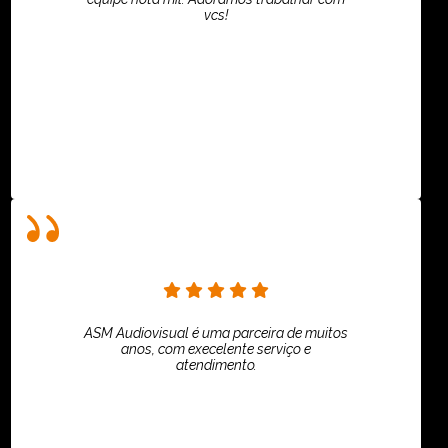
vcs!
HiPartners - Rafaela Chantre
ASM Audiovisual é uma parceira de muitos
anos, com execelente serviço e
atendimento.
ASPI - ASSOCIAÇÃO PAULISTA