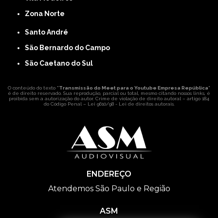
Zona Norte
Santo André
São Bernardo do Campo
São Caetano do Sul
O conteúdo do texto "
Transmissão do Meet para o Youtube Empresa República
"
é de direito reservado. Sua reprodução, parcial ou total, mesmo citando nossos links, é
proibida sem a autorização do autor. Crime de violação de direito autoral – artigo 184
do Código Penal –
Lei 9610/98 - Lei de direitos autorais
.
ENDEREÇO
Atendemos São Paulo e Região
ASM