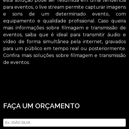
esta solução pode ser resumida em uma tendência
para eventos, o live stream permite capturar imagens
e sons de um determinado evento, com
equipamento e qualidade profissional. Caso queira
mais informações sobre filmagem e transmissão de
eventos, saiba que é ideal para transmitir áudio e
vídeo de forma simultânea pela internet, gravados
para um público em tempo real ou posteriormente.
Confira mais soluções sobre filmagem e transmissão
de eventos.
Está procurando por transmissão do meet para o youtube empresa República?
Conheça os serviços que a ASM Audiovisual oferece, entre eles estão opções
variadas do segmento de locação de aparelhos eletrônicos, como locação de
telão, locação de microfones e locação de som. Possuímos uma forma de
trabalho profissionalismo e comprometimento, entre em contato para obter
mais informações.
FAÇA UM ORÇAMENTO
Digite seu nome
Digite seu email