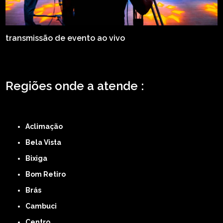
transmissão de evento ao vivo
Regiões onde a atende :
ZONA LESTE
ZONA NORTE
ZONA OESTE
ZONA SUL
ABCD
GRANDE SÃO
PAULO
Região Central
Aclimação
Bela Vista
Bixiga
Bom Retiro
Brás
Cambuci
Centro