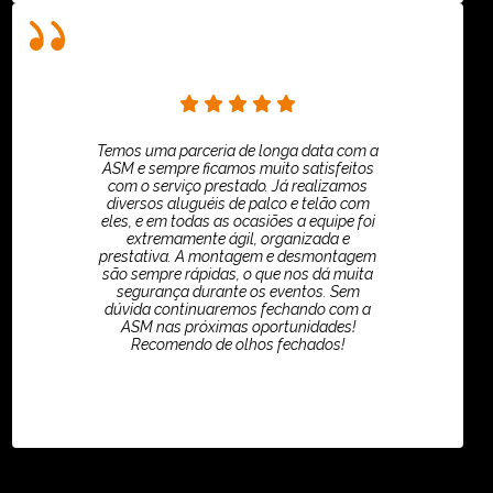
Temos uma parceria de longa data com a
ASM e sempre ficamos muito satisfeitos
com o serviço prestado. Já realizamos
diversos aluguéis de palco e telão com
eles, e em todas as ocasiões a equipe foi
extremamente ágil, organizada e
prestativa. A montagem e desmontagem
são sempre rápidas, o que nos dá muita
segurança durante os eventos. Sem
dúvida continuaremos fechando com a
ASM nas próximas oportunidades!
Recomendo de olhos fechados!
TikTok - Guilherme Santos