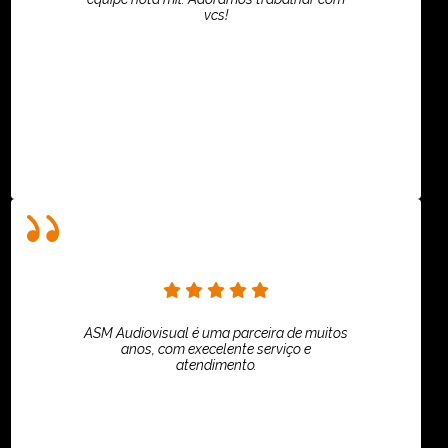
vcs!
HiPartners - Rafaela Chantre
ASM Audiovisual é uma parceira de muitos
anos, com execelente serviço e
atendimento.
ASPI - ASSOCIAÇÃO PAULISTA