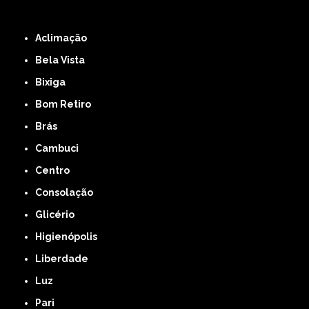
ZONA LESTE
ZONA NORTE
ZONA OESTE
ZONA SUL
ABCD
GRANDE SÃO
PAULO
Região Central
Aclimação
Bela Vista
Bixiga
Bom Retiro
Brás
Cambuci
Centro
Consolação
Glicério
Higienópolis
Liberdade
Luz
Pari