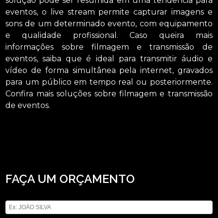
solução pode ser resumida em uma tendência para
eventos, o live stream permite capturar imagens e
sons de um determinado evento, com equipamento
e qualidade profissional. Caso queira mais
informações sobre filmagem e transmissão de
eventos, saiba que é ideal para transmitir áudio e
vídeo de forma simultânea pela internet, gravados
para um público em tempo real ou posteriormente.
Confira mais soluções sobre filmagem e transmissão
de eventos.
Busca por filmagem e transmissão para eventos serviço Socorro? Oferecendo
soluções quando trata-se de locação de aparelhos eletrônicos, com a ASM
Audiovisual, você encontra serviços como o de locação de telão e locação de
microfones, entre outras alternativas. Possuímos uma forma de trabalho
profissionalismo e comprometimento, entre em contato para obter mais
informações.
FAÇA UM ORÇAMENTO
Digite seu nome
Digite seu email