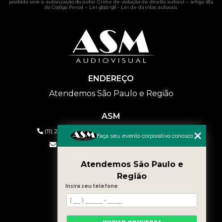
proibida sem a autorização do autor. Crime de violação de direito autoral – artigo 184
do Código Penal –
Lei 9610/98 - Lei de direitos autorais
.
ENDEREÇO
Atendemos São Paulo e Região
ASM
(11) 2626-2019
(11) 99577-9954
(11) 99577-9954
Faça seu evento corporativo conosco
eventos@asmaudiovisual.com.br
Atendemos São Paulo e
MENU
Região
HOME
Insira seu telefone
QUEM SOMOS
SERVIÇOS
CONTATO