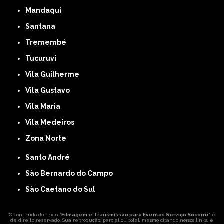
Mandaqui
Santana
Tremembé
Tucuruvi
Vila Guilherme
Vila Gustavo
Vila Maria
Vila Medeiros
Zona Norte
Santo André
São Bernardo do Campo
São Caetano do Sul
O conteúdo do texto "
Filmagem e Transmissão para Eventos Serviço Socorro
" é
de direito reservado. Sua reprodução, parcial ou total, mesmo citando nossos links, é