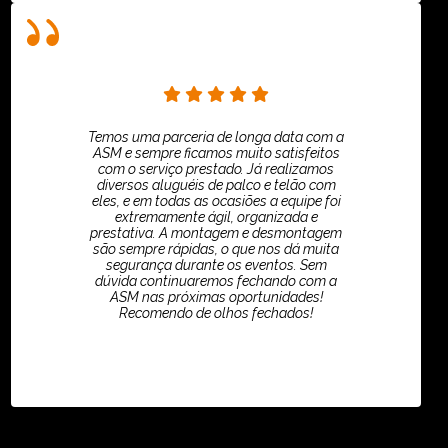
Temos uma parceria de longa data com a
ASM e sempre ficamos muito satisfeitos
com o serviço prestado. Já realizamos
diversos aluguéis de palco e telão com
eles, e em todas as ocasiões a equipe foi
extremamente ágil, organizada e
prestativa. A montagem e desmontagem
são sempre rápidas, o que nos dá muita
segurança durante os eventos. Sem
dúvida continuaremos fechando com a
ASM nas próximas oportunidades!
Recomendo de olhos fechados!
TikTok - Guilherme Santos