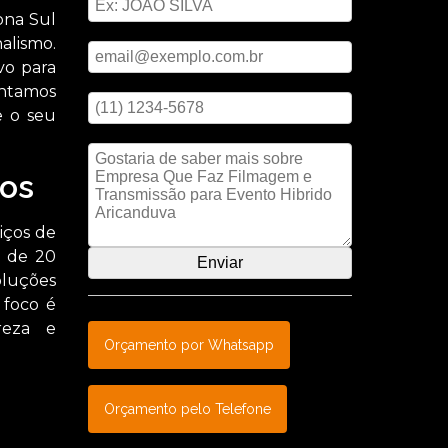
ona Sul
Digite seu email
alismo.
vo para
Digite seu telefone
ontamos
e o seu
Mensagem
os
iços de
s de 20
oluções
 foco é
reza e
Orçamento por Whatsapp
Orçamento pelo Telefone