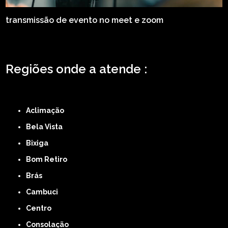
transmissão de evento no meet e zoom
Regiões onde a atende :
ZONA LESTE
ZONA NORTE
ZONA OESTE
ZONA SUL
ABCD
GRANDE SÃO
PAULO
Região Central
Aclimação
Bela Vista
Bixiga
Bom Retiro
Brás
Cambuci
Centro
Consolação