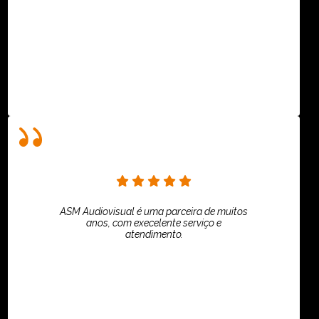
HiPartners - Rafaela Chantre
ASM Audiovisual é uma parceira de muitos
anos, com execelente serviço e
atendimento.
ASPI - ASSOCIAÇÃO PAULISTA