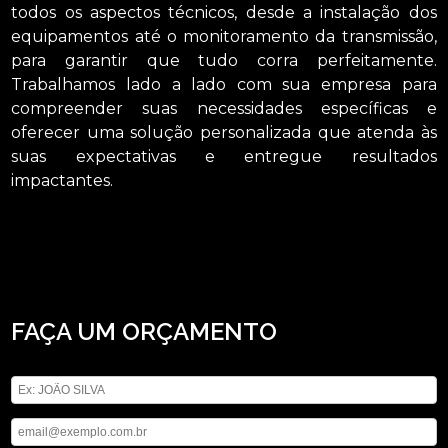
todos os aspectos técnicos, desde a instalação dos
equipamentos até o monitoramento da transmissão,
para garantir que tudo corra perfeitamente.
Trabalhamos lado a lado com sua empresa para
compreender suas necessidades específicas e
oferecer uma solução personalizada que atenda às
suas expectativas e entregue resultados
impactantes.
Se tem a finalidade de achar empresa que faz transmissão de evento no
youtube Cajamar, Confira os serviços oferecidos pela ASM Audiovisual, você
pode encontrar locação de microfones, locação de iluminações, locação de
telão, locação de som, entre outras alternativas. Carregamos o objetivo de
oferecer um serviço com responsabilidade e comprometimento. Não deixe de
falar conosco.
FAÇA UM ORÇAMENTO
Digite seu nome
Digite seu email