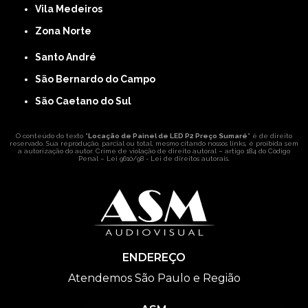
Vila Medeiros
Zona Norte
Santo André
São Bernardo do Campo
São Caetano do Sul
O conteúdo do texto "
Locação de Painel de LED P2 Preço Sumaré
" é de direito
reservado. Sua reprodução, parcial ou total, mesmo citando nossos links, é proibida sem
a autorização do autor. Crime de violação de direito autoral – artigo 184 do Código
Penal –
Lei 9610/98 - Lei de direitos autorais
.
ENDEREÇO
Atendemos São Paulo e Região