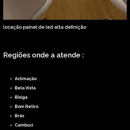
locação painel de led alta definição
Regiões onde a atende :
ZONA LESTE
ZONA NORTE
ZONA OESTE
ZONA SUL
ABCD
GRANDE SÃO
PAULO
Região Central
Aclimação
Bela Vista
Bixiga
Bom Retiro
Brás
Cambuci