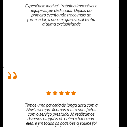
Experiência incrível, trabalho impecável e
equipe super dedicados. Depois do
primeiro evento não troco mais de
fornecedor, a não ser que o local tenha
alguma exclusividade
Villar Produções - Eliana Villar
Temos uma parceria de longa data com a
ASM e sempre ficamos muito satisfeitos
com o serviço prestado. Já realizamos
diversos aluguéis de palco e telão com
eles, e em todas as ocasiões a equipe foi