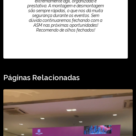
extremamente ágil, organizada e
prestativa. A montagem e desmontagem
são sempre rápidas, o que nos dá muita
segurança durante os eventos. Sem
dúvida continuaremos fechando com a
ASM nas próximas oportunidades!
Recomendo de olhos fechados!
TikTok - Guilherme Santos
Páginas Relacionadas