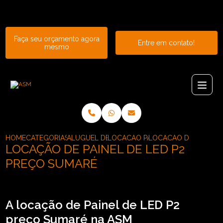
Entre em contato com um de nossos especialistas!
Faça seu orçamento agora
Entre em contato!
mesmo
HOME
CATEGORIAS
ALUGUEL DE PAINEL
LOCACAO PAINEL DE LED INDOOR
LOCACAO DE PAINEL 
LOCAÇÃO DE PAINEL DE LED P2
PREÇO SUMARÉ
A locação de Painel de LED P2
preço Sumaré na ASM