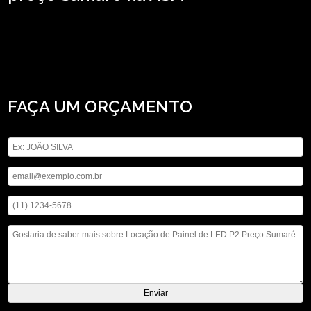
Caso esteja precisando de locação de Painel de LED P2 preço Sumaré, Para
encontrar locação de som, locação de telão e locação de iluminações, entre
outras opções de serviços do segmento de locação de aparelhos eletrônicos,
você pode contar com a ASM Audiovisual. Executamos nossos serviços de
forma profissionalismo e comprometimento, não deixe de entrar em contato
para saber mais.
FAÇA UM ORÇAMENTO
Digite seu nome
Digite seu email
Digite seu telefone
Mensagem