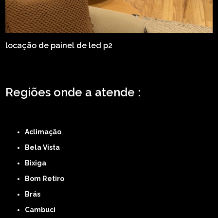
locação de painel de led p2
Regiões onde a atende :
ZONA LESTE
ZONA NORTE
ZONA OESTE
ZONA SUL
ABCD
GRANDE SÃO
PAULO
Região Central
Aclimação
Bela Vista
Bixiga
Bom Retiro
Brás
Cambuci