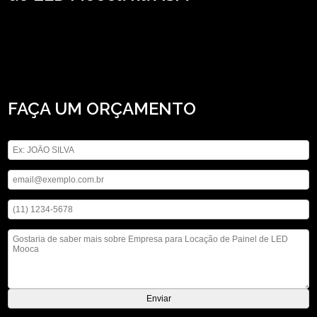
Se está buscando por empresa para locação de Painel de LED Mooca, Conheça
os serviços da ASM Audiovisual e encontre a solução que está buscando ao se
pensar no ramo de locação de aparelhos eletrônicos. São opções variadas que a
empresa oferece, como locação de som e locação de iluminações. Executamos
nossos serviços de forma profissionalismo e comprometimento, não deixe de
entrar em contato para saber mais.
FAÇA UM ORÇAMENTO
Digite seu nome
Digite seu email
Digite seu telefone
Mensagem