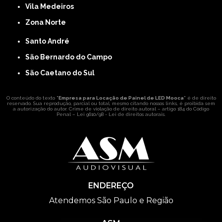
Vila Medeiros
Zona Norte
Santo André
São Bernardo do Campo
São Caetano do Sul
O conteúdo do texto "
Empresa para Locação de Painel de LED Mooca
" é de direito
reservado. Sua reprodução, parcial ou total, mesmo citando nossos links, é proibida sem
a autorização do autor. Crime de violação de direito autoral – artigo 184 do Código
Penal –
Lei 9610/98 - Lei de direitos autorais
.
ENDEREÇO
Atendemos São Paulo e Região