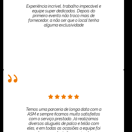
Experiência incrível, trabalho impecável e
equipe super dedicados. Depois do
primeiro evento não troco mais de
fornecedor, a não ser que o local tenha
alguma exclusividade
Villar Produções - Eliana Villar
Temos uma parceria de longa data com a
ASM e sempre ficamos muito satisfeitos
com o serviço prestado. Já realizamos
diversos aluguéis de palco e telão com
eles, e em todas as ocasiões a equipe foi