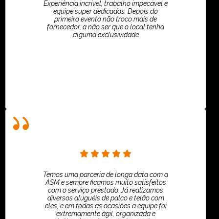
Experiência incrível, trabalho impecável e
equipe super dedicados. Depois do
primeiro evento não troco mais de
fornecedor, a não ser que o local tenha
alguma exclusividade
Villar Produções - Eliana Villar
Temos uma parceria de longa data com a
ASM e sempre ficamos muito satisfeitos
com o serviço prestado. Já realizamos
diversos aluguéis de palco e telão com
eles, e em todas as ocasiões a equipe foi
extremamente ágil, organizada e