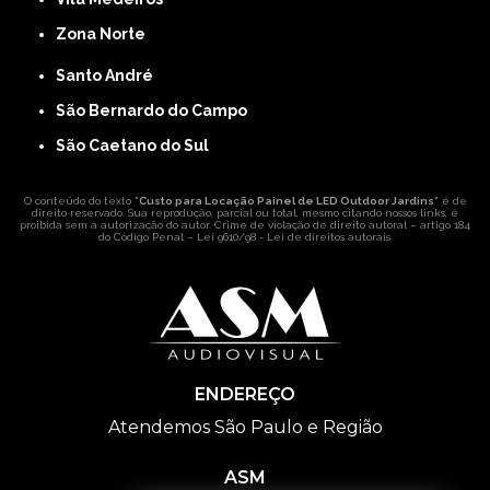
Zona Norte
Santo André
São Bernardo do Campo
São Caetano do Sul
O conteúdo do texto "
Custo para Locação Painel de LED Outdoor Jardins
" é de
direito reservado. Sua reprodução, parcial ou total, mesmo citando nossos links, é
proibida sem a autorização do autor. Crime de violação de direito autoral – artigo 184
do Código Penal –
Lei 9610/98 - Lei de direitos autorais
.
ENDEREÇO
Atendemos São Paulo e Região
ASM