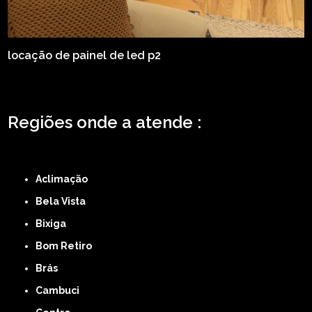
locação de painel de led p2
Regiões onde a atende :
ZONA LESTE
ZONA NORTE
ZONA OESTE
ZONA SUL
ABCD
GRANDE SÃO
PAULO
Região Central
Aclimação
Bela Vista
Bixiga
Bom Retiro
Brás
Cambuci