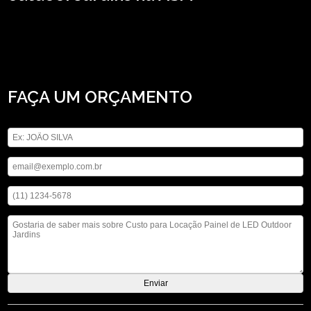
Está procurando por custo para locação painel de LED outdoor Jardins?
Conheça os serviços que a ASM Audiovisual oferece, entre eles estão opções
variadas do segmento de locação de aparelhos eletrônicos, como locação de
telão, locação de microfones e locação de som. Não deixe de falar conosco para
esclarecer cada uma de suas dúvidas com nossos profissionais.
FAÇA UM ORÇAMENTO
Digite seu nome
Digite seu email
Digite seu telefone
Mensagem