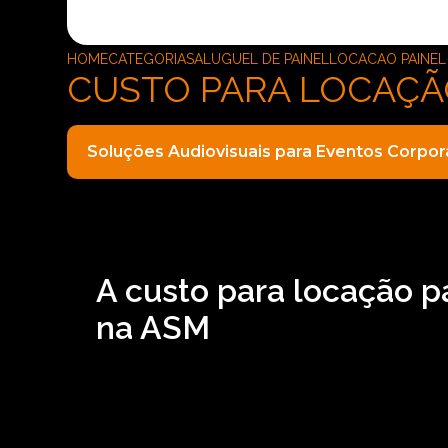
HOME
CATEGORIAS
ALUGUEL DE PAINEL
LOCACAO PAINEL
CUSTO PARA LOCAÇÃO
Soluções Audiovisuais para Eventos Corpor
A custo para locação p
na ASM
Caso esteja procurando por custo para locação
locação de aparelhos eletrônicos, a ASM Audiovi
como o de locação de som, locação de ilumina
nossos serviços de forma profissionalismo e c