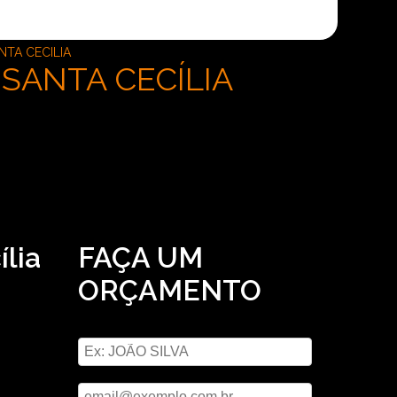
NTA CECILIA
SANTA CECÍLIA
lia
FAÇA UM
ORÇAMENTO
e
Digite seu nome
rviços
s
Digite seu email
mais.