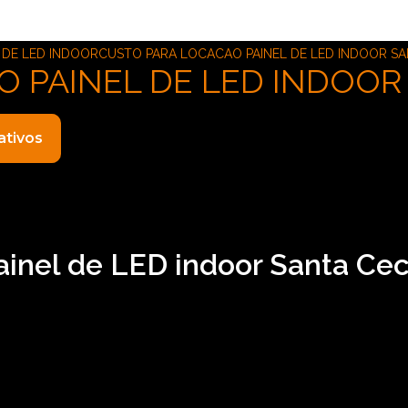
 DE LED INDOOR
CUSTO PARA LOCACAO PAINEL DE LED INDOOR SA
 PAINEL DE LED INDOOR 
ativos
ainel de LED indoor Santa Cecí
 painel de LED indoor Santa Cecília, Atuando no segmento d
sual pode ser sua opção mais viável, já que disponibiliza se
ções, locação de telão e locação de microfones. Executamo
omprometimento, não deixe de entrar em contato para saber 