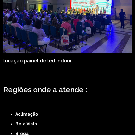
locação painel de led indoor
Regiões onde a atende :
ZONA LESTE
ZONA NORTE
ZONA OESTE
ZONA SUL
ABCD
GRANDE SÃO
PAULO
Região Central
Aclimação
Bela Vista
Bixiga