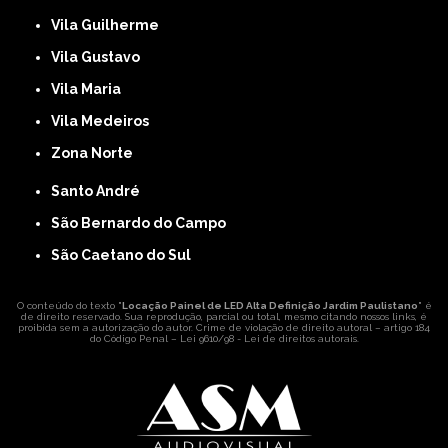
Vila Guilherme
Vila Gustavo
Vila Maria
Vila Medeiros
Zona Norte
Santo André
São Bernardo do Campo
São Caetano do Sul
O conteúdo do texto "
Locação Painel de LED Alta Definição Jardim Paulistano
" é
de direito reservado. Sua reprodução, parcial ou total, mesmo citando nossos links, é
proibida sem a autorização do autor. Crime de violação de direito autoral – artigo 184
do Código Penal –
Lei 9610/98 - Lei de direitos autorais
.