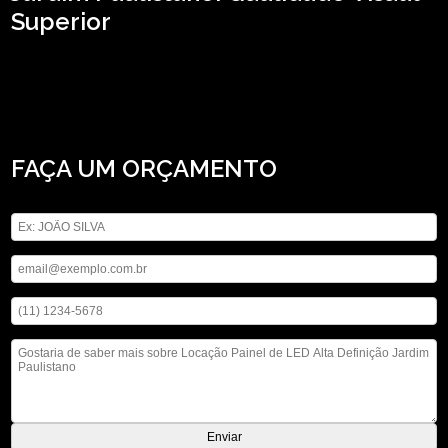
Superior
Precisa encontrar locação painel de LED alta definição Jardim Paulistano? Saiba
que com a ASM Audiovisual você pode achar serviços como o de locação de
microfones, locação de iluminações e locação de telão, entre outras opções
que são oferecidas para a sua necessidade. Oferecemos também a opção de
aluguel de computadores, não deixe de entrar em contato para saber mais.
FAÇA UM ORÇAMENTO
Digite seu nome
Digite seu email
Digite seu telefone
Mensagem