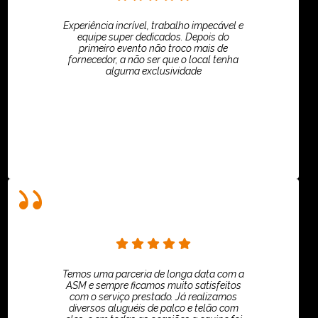
Experiência incrível, trabalho impecável e
equipe super dedicados. Depois do
primeiro evento não troco mais de
fornecedor, a não ser que o local tenha
alguma exclusividade
Villar Produções - Eliana Villar
Temos uma parceria de longa data com a
ASM e sempre ficamos muito satisfeitos
com o serviço prestado. Já realizamos
diversos aluguéis de palco e telão com