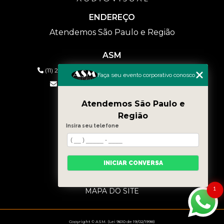
ENDEREÇO
Atendemos São Paulo e Região
ASM
(11) 2626-2019
(11) 99577-9954
(11) 99577-9954
Faça seu evento corporativo conosco
eventos@asmaudiovisual.com.br
Atendemos São Paulo e
MENU
Região
HOME
Insira seu telefone
QUEM SOMOS
SERVIÇOS
CONTATO
INICIAR CONVERSA
BLOG
CATEGORIAS
1
MAPA DO SITE
Copyright © ASM. (Lei 9610 de 19/02/1998)