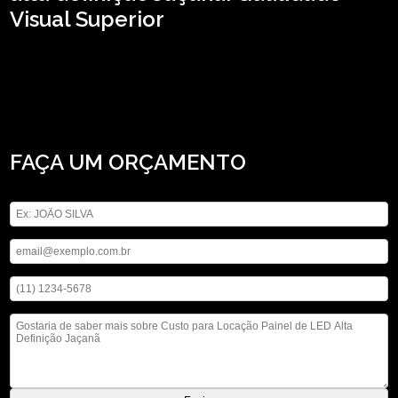
Visual Superior
Caso esteja precisando de custo para locação painel de LED alta definição
Jaçanã, Conheça os serviços que a ASM Audiovisual oferece, entre eles estão
opções variadas do segmento de locação de aparelhos eletrônicos, como
locação de telão, locação de microfones e locação de som. Não deixe de entrar
em contato para obter mais informações sobre cada opção oferecida para
nossos clientes com qualidade.
FAÇA UM ORÇAMENTO
Digite seu nome
Digite seu email
Digite seu telefone
Mensagem