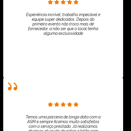
Experiência incrível, trabalho impecável e
equipe super dedicados. Depois do
primeiro evento não troco mais de
fornecedor, a não ser que o local tenha
alguma exclusividade
Villar Produções - Eliana Villar
Temos uma parceria de longa data com a
ASM e sempre ficamos muito satisfeitos
com o serviço prestado. Já realizamos