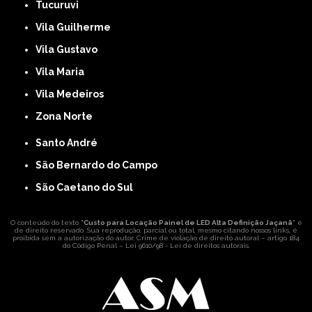
Tucuruvi
Vila Guilherme
Vila Gustavo
Vila Maria
Vila Medeiros
Zona Norte
Santo André
São Bernardo do Campo
São Caetano do Sul
O conteúdo do texto "
Custo para Locação Painel de LED Alta Definição Jaçanã
" é
de direito reservado. Sua reprodução, parcial ou total, mesmo citando nossos links, é
proibida sem a autorização do autor. Crime de violação de direito autoral – artigo 184
do Código Penal –
Lei 9610/98 - Lei de direitos autorais
.