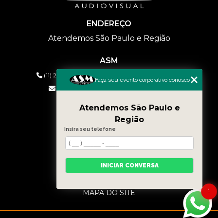
ENDEREÇO
Atendemos São Paulo e Região
ASM
(11) 2626-2019
(11) 99577-9954
(11) 99577-9954
Faça seu evento corporativo conosco
eventos@asmaudiovisual.com.br
Atendemos São Paulo e
MENU
Região
HOME
Insira seu telefone
QUEM SOMOS
SERVIÇOS
CONTATO
INICIAR CONVERSA
BLOG
CATEGORIAS
1
MAPA DO SITE