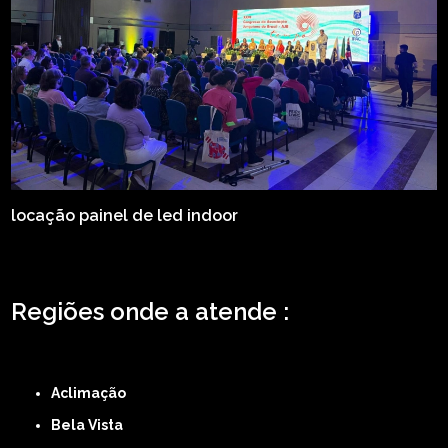
locação painel de led indoor
Regiões onde a atende :
ZONA LESTE
ZONA NORTE
ZONA OESTE
ZONA SUL
ABCD
GRANDE SÃO
PAULO
Região Central
Aclimação
Bela Vista