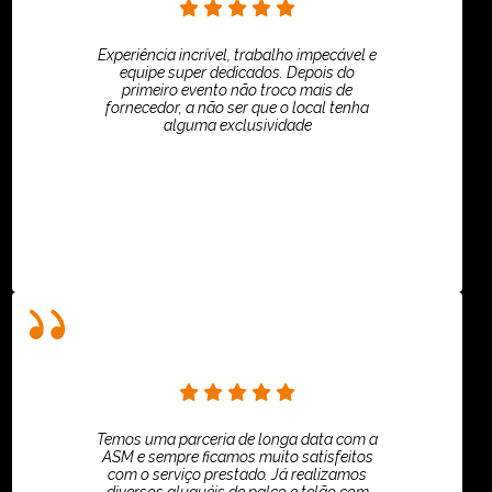
Experiência incrível, trabalho impecável e
equipe super dedicados. Depois do
primeiro evento não troco mais de
fornecedor, a não ser que o local tenha
alguma exclusividade
Villar Produções - Eliana Villar
Temos uma parceria de longa data com a
ASM e sempre ficamos muito satisfeitos
com o serviço prestado. Já realizamos