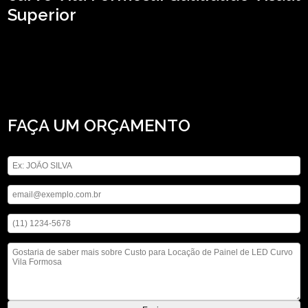
Superior
Se está precisando de custo para locação de Painel de LED curvo Vila Formosa,
Atuando no segmento de locação de aparelhos eletrônicos, a ASM Audiovisual
pode ser sua opção mais viável, já que disponibiliza serviços como o de locação
de som, locação de iluminações, locação de telão e locação de microfones. Ao
entrar em contato conosco, você poderá esclarecer suas dúvidas, estamos à
sua disposição.
FAÇA UM ORÇAMENTO
Digite seu nome
Digite seu email
Digite seu telefone
Mensagem