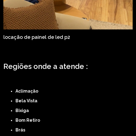
locação de painel de led p2
Regiões onde a atende :
ZONA LESTE
ZONA NORTE
ZONA OESTE
ZONA SUL
ABCD
GRANDE SÃO
PAULO
Região Central
Aclimação
Bela Vista
Bixiga
Bom Retiro
Brás