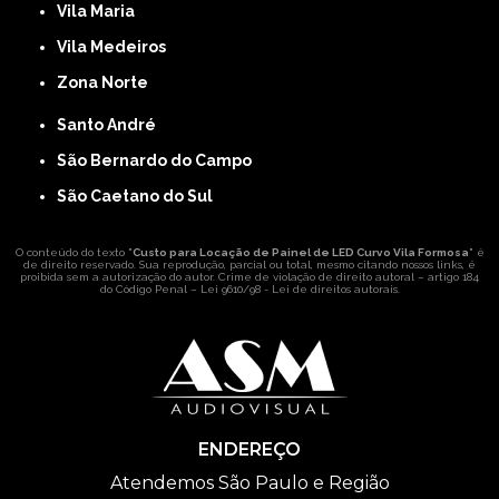
Vila Maria
Vila Medeiros
Zona Norte
Santo André
São Bernardo do Campo
São Caetano do Sul
O conteúdo do texto "
Custo para Locação de Painel de LED Curvo Vila Formosa
" é
de direito reservado. Sua reprodução, parcial ou total, mesmo citando nossos links, é
proibida sem a autorização do autor. Crime de violação de direito autoral – artigo 184
do Código Penal –
Lei 9610/98 - Lei de direitos autorais
.
ENDEREÇO
Atendemos São Paulo e Região