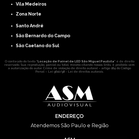
Vila Medeiros
Zona Norte
Santo André
São Bernardo do Campo
São Caetano do Sul
O conteúdo do texto "
Locação de Painel de LED São Miguel Paulista
" é de direito
reservado. Sua reprodução, parcial ou total, mesmo citando nossos links, é proibida sem
a autorização do autor. Crime de violação de direito autoral – artigo 184 do Código
Penal –
Lei 9610/98 - Lei de direitos autorais
.
ENDEREÇO
Atendemos São Paulo e Região