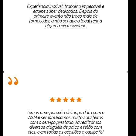
Experiência incrível, trabalho impecável e
equipe super dedicados. Depois do
primeiro evento não troco mais de
fornecedor, a não ser que o local tenha
alguma exclusividade
Villar Produções - Eliana Villar
Temos uma parceria de longa data com a
ASM e sempre ficamos muito satisfeitos
com o serviço prestado. Já realizamos
diversos aluguéis de palco e telão com
eles, e em todas as ocasiões a equipe foi