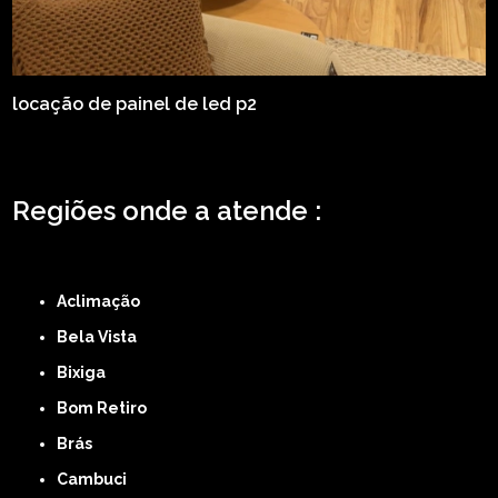
locação de painel de led p2
Regiões onde a atende :
ZONA LESTE
ZONA NORTE
ZONA OESTE
ZONA SUL
ABCD
GRANDE SÃO
PAULO
Região Central
Aclimação
Bela Vista
Bixiga
Bom Retiro
Brás
Cambuci