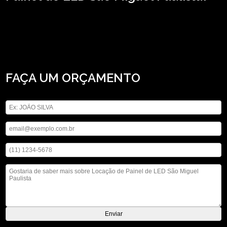
Precisa encontrar locação de Painel de LED São Miguel Paulista? Saiba que a
ASM Audiovisual oferece a solução que você precisa no segmento de locação
de aparelhos eletrônicos, por exemplo, locação de telão, locação de
iluminações, locação de microfones, entre outros serviços. Ao entrar em
contato conosco, você poderá esclarecer suas dúvidas, estamos à sua
disposição.
FAÇA UM ORÇAMENTO
Digite seu nome
Digite seu email
Digite seu telefone
Mensagem