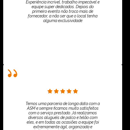
Experiência incrível, trabalho impecável e
equipe super dedicados. Depois do
primeiro evento não troco mais de
fornecedor, a não ser que o local tenha
alguma exclusividade
Villar Produções - Eliana Villar
Temos uma parceria de longa data com a
ASM e sempre ficamos muito satisfeitos
com o serviço prestado. Já realizamos
diversos aluguéis de palco e telão com
eles, e em todas as ocasiões a equipe foi
extremamente ágil, organizada e