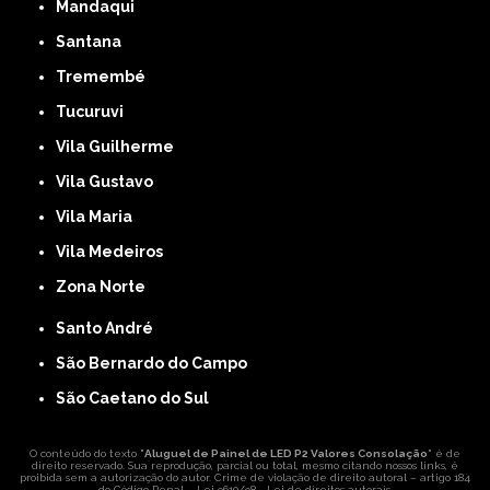
Mandaqui
Santana
Tremembé
Tucuruvi
Vila Guilherme
Vila Gustavo
Vila Maria
Vila Medeiros
Zona Norte
Santo André
São Bernardo do Campo
São Caetano do Sul
O conteúdo do texto "
Aluguel de Painel de LED P2 Valores Consolação
" é de
direito reservado. Sua reprodução, parcial ou total, mesmo citando nossos links, é
proibida sem a autorização do autor. Crime de violação de direito autoral – artigo 184
do Código Penal –
Lei 9610/98 - Lei de direitos autorais
.