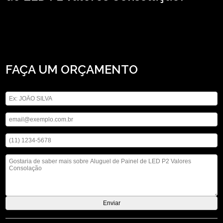
Busca por aluguel de Painel de LED P2 valores Consolação? Saiba que a ASM
Audiovisual oferece a solução que você precisa no segmento de locação de
aparelhos eletrônicos, por exemplo, locação de telão, locação de iluminações,
locação de microfones, entre outros serviços. Entre em contato com nossos
profissionais e tenha todo o suporte que precisa.
FAÇA UM ORÇAMENTO
Digite seu nome
Digite seu email
Digite seu telefone
Mensagem