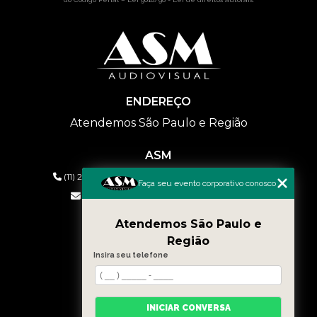
ENDEREÇO
Atendemos São Paulo e Região
ASM
(11) 2626-2019
(11) 99577-9954
(11) 99577-9954
Faça seu evento corporativo conosco
eventos@asmaudiovisual.com.br
Atendemos São Paulo e
MENU
Região
HOME
Insira seu telefone
QUEM SOMOS
SERVIÇOS
CONTATO
INICIAR CONVERSA
BLOG